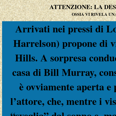
ATTENZIONE: LA DES
OSSIA VI RIVELA U
Arrivati nei pressi di 
Harrelson) propone di vi
Hills. A sorpresa condu
casa di Bill Murray, con
è ovviamente aperta e 
l’attore, che, mentre i vi
“sveglia” dal sonno e, ma