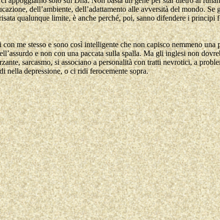
e ci appoggiamo solo sul Dna. Non basta un gene per star dietro ai funa
cazione, dell’ambiente, dell’adattamento alle avversità del mondo. Se gli
 risata qualunque limite, è anche perché, poi, sanno difendere i principi f
con me stesso e sono così intelligente che non capisco nemmeno una pa
ell’assurdo e non con una paccata sulla spalla. Ma gli inglesi non dovre
ante, sarcasmo, si associano a personalità con tratti nevrotici, a probl
di nella depressione, o ci ridi ferocemente sopra.