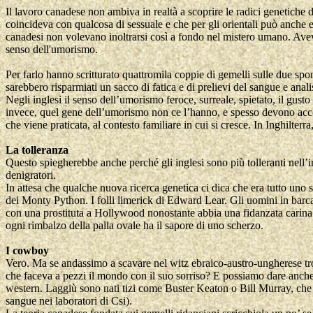
Il lavoro canadese non ambiva in realtà a scoprire le radici genetiche 
coincideva con qualcosa di sessuale e che per gli orientali può anche 
canadesi non volevano inoltrarsi così a fondo nel mistero umano. Ave
senso dell'umorismo.
Per farlo hanno scritturato quattromila coppie di gemelli sulle due sp
sarebbero risparmiati un sacco di fatica e di prelievi del sangue e anal
Negli inglesi il senso dell’umorismo feroce, surreale, spietato, il gusto
invece, quel gene dell’umorismo non ce l’hanno, e spesso devono accont
che viene praticata, al contesto familiare in cui si cresce. In Inghilte
La tolleranza
Questo spiegherebbe anche perché gli inglesi sono più tolleranti nell’i
denigratori.
In attesa che qualche nuova ricerca genetica ci dica che era tutto uno s
dei Monty Python. I folli limerick di Edward Lear. Gli uomini in barc
con una prostituta a Hollywood nonostante abbia una fidanzata carin
ogni rimbalzo della palla ovale ha il sapore di uno scherzo.
I cowboy
Vero. Ma se andassimo a scavare nel witz ebraico-austro-ungherese t
che faceva a pezzi il mondo con il suo sorriso? E possiamo dare anche 
western. Laggiù sono nati tizi come Buster Keaton o Bill Murray, che
sangue nei laboratori di Csi).