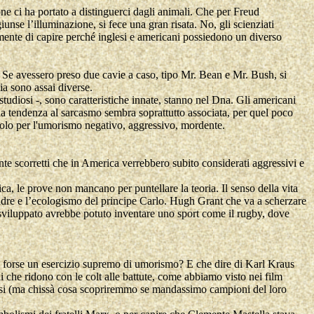
one ci ha portato a distinguerci dagli animali. Che per Freud
se l’illuminazione, si fece una gran risata. No, gli scienziati
ente di capire perché inglesi e americani possiedono un diverso
. Se avessero preso due cavie a caso, tipo Mr. Bean e Mr. Bush, si
ia sono assai diverse.
 studiosi -, sono caratteristiche innate, stanno nel Dna. Gli americani
la tendenza al sarcasmo sembra soprattutto associata, per quel poco
popolo per l'umorismo negativo, aggressivo, mordente.
nte scorretti che in America verrebbero subito considerati aggressivi e
ca, le prove non mancano per puntellare la teoria. Il senso della vita
madre e l’ecologismo del principe Carlo. Hugh Grant che va a scherzare
viluppato avrebbe potuto inventare uno sport come il rugby, dove
 forse un esercizio supremo di umorismo? E che dire di Karl Kraus
 che ridono con le colt alle battute, come abbiamo visto nei film
lesi (ma chissà cosa scopriremmo se mandassimo campioni del loro