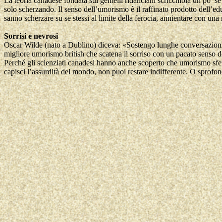
La teoria canadese fondata sui gemelli ridanciani scricchiola un po’ s
solo scherzando. Il senso dell’umorismo è il raffinato prodotto dell’edu
sanno scherzare su se stessi al limite della ferocia, annientare con una
Sorrisi e nevrosi
Oscar Wilde (nato a Dublino) diceva: «Sostengo lunghe conversazioni 
migliore umorismo british che scatena il sorriso con un pacato senso d
Perché gli scienziati canadesi hanno anche scoperto che umorismo sferz
capisci l’assurdità del mondo, non puoi restare indifferente. O sprofon