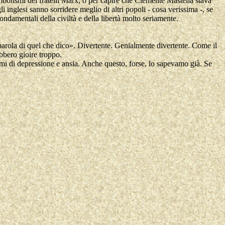
mbolismi dei fratelli Marx, o per capire che Clemente Mastella stava
 inglesi sanno sorridere meglio di altri popoli - cosa verissima -, se
ondamentali della civiltà e della libertà molto seriamente.
rola di quel che dico». Divertente. Genialmente divertente. Come il
bbero gioire troppo.
emi di depressione e ansia. Anche questo, forse, lo sapevamo già. Se