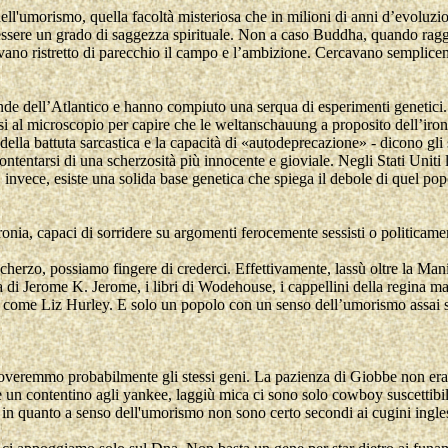
dell'umorismo, quella facoltà misteriosa che in milioni di anni d’evoluzi
essere un grado di saggezza spirituale. Non a caso Buddha, quando raggiun
vano ristretto di parecchio il campo e l’ambizione. Cercavano semplicem
onde dell’Atlantico e hanno compiuto una serqua di esperimenti genetici
isi al microscopio per capire che le weltanschauung a proposito dell’iron
 della battuta sarcastica e la capacità di «autodeprecazione» - dicono gli
entarsi di una scherzosità più innocente e gioviale. Negli Stati Uniti 
rra, invece, esiste una solida base genetica che spiega il debole di quel 
ronia, capaci di sorridere su argomenti ferocemente sessisti o politicame
cherzo, possiamo fingere di crederci. Effettivamente, lassù oltre la Mani
a di Jerome K. Jerome, i libri di Wodehouse, i cappellini della regina 
a come Liz Hurley. E solo un popolo con un senso dell’umorismo assai s
roveremmo probabilmente gli stessi geni. La pazienza di Giobbe non era
un contentino agli yankee, laggiù mica ci sono solo cowboy suscettibili
 in quanto a senso dell'umorismo non sono certo secondi ai cugini ing