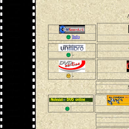
A
Info
-
-